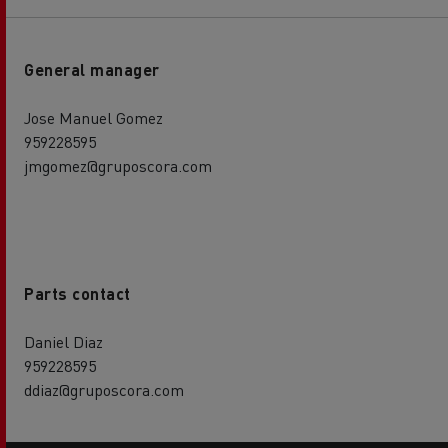
General manager
Jose Manuel Gomez
959228595
jmgomez@gruposcora.com
Parts contact
Daniel Diaz
959228595
ddiaz@gruposcora.com