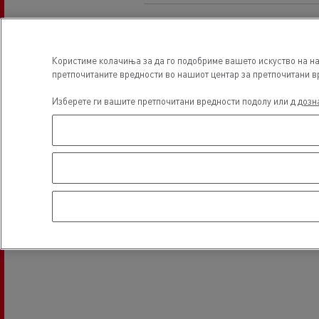
Користиме колачиња за да го подобриме вашето искуство на на
претпочитаните вредности во нашиот центар за претпочитани вр
Изберете ги вашите претпочитани вредности подолу или д
дозн