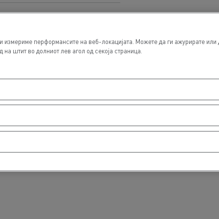
и измериме перформансите на веб-локацијата. Можете да ги ажурирате или 
 на штит во долниот лев агол од секоја страница.