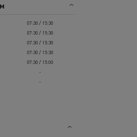
Mediacenter
ем
Radovi na održavanju cesta
Truckers' gallery
Cisterne za čišćenje kanalizacije
Oprema za lokalne uprave
07:30 / 15:30
Hitne i vatrogasne službe
07:30 / 15:30
07:30 / 15:30
07:30 / 15:30
07:30 / 15:00
-
-