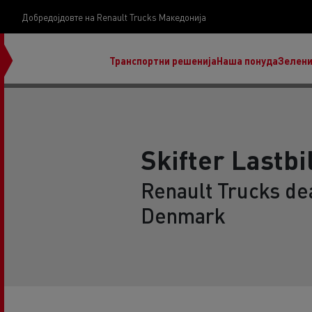
Добредојдовте на Renault Trucks Македонија
Транспортни решенија
Наша понуда
Зелени
Skifter Lastbi
Renault Trucks dea
нашата визија
Denmark
Koji kamion na alternativnu energiju je pravi za
moj posao?