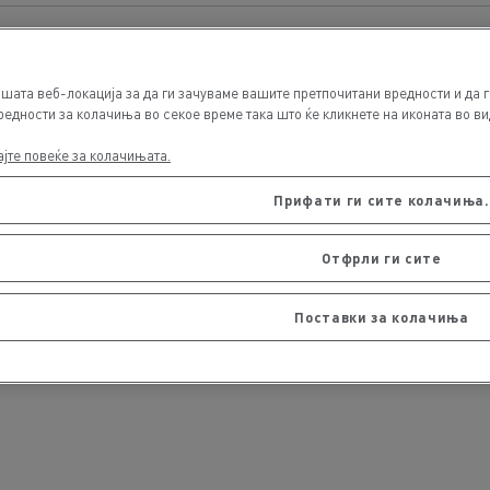
шата веб-локација за да ги зачуваме вашите претпочитани вредности и да г
едности за колачиња во секое време така што ќе кликнете на иконата во вид
ајте повеќе за колачињата.
Прифати ги сите колачиња.
Отфрли ги сите
Поставки за колачиња