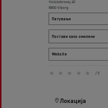
Holstebrovej 40
An engineer's dream
8800 Viborg
Design: the electric truck revolution
D
D Wide
Патување
D E-Tech
D Wide E-Tech
Постави како омилени
Website
/ 5
Локација