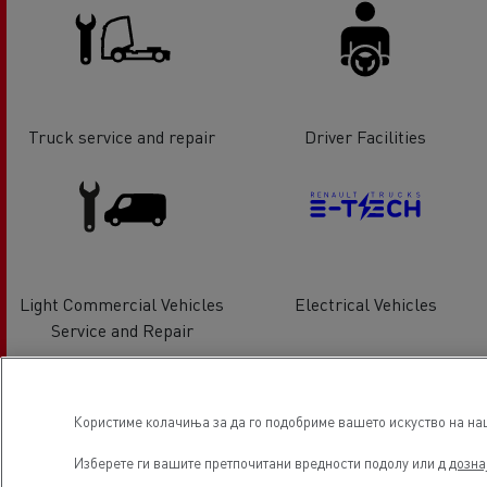
Truck service and repair
Driver Facilities
Light Commercial Vehicles
Electrical Vehicles
Service and Repair
Користиме колачиња за да го подобриме вашето искуство на наша
Изберете ги вашите претпочитани вредности подолу или д
дозна