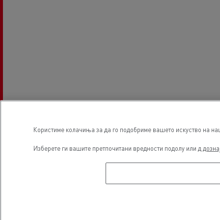
Користиме колачиња за да го подобриме вашето искуство на наша
Изберете ги вашите претпочитани вредности подолу или д
дозна