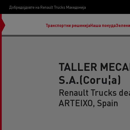
Добредојдовте на Renault Trucks Македонија
Транспортни решенија
Наша понуда
Зелени
TALLER MECA
S.A.(Coru¦a)
нашата визија
Koji kamion na alternativnu energiju je pravi za
Renault Trucks dea
moj posao?
ARTEIXO, Spain