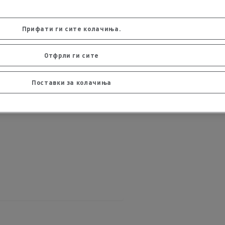
Прифати ги сите колачиња.
Отфрли ги сите
Поставки за колачиња