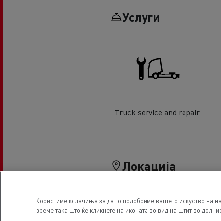
Услуги
Truck service and repair
Локација
Користиме колачиња за да го подобриме вашето искуство на на
време така што ќе кликнете на иконата во вид на штит во долнио