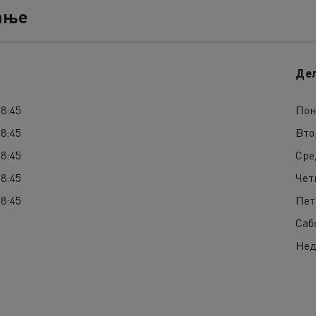
ање
Де
18:45
Пон
18:45
Вто
18:45
Сре
18:45
Чет
18:45
Пет
Саб
Нед