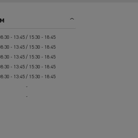
Mediacenter
Radovi na održavanju cesta
Truckers' gallery
Cisterne za čišćenje kanalizacije
ем
Oprema za lokalne uprave
Hitne i vatrogasne službe
08:30 - 13:45 / 15:30 - 18:45
08:30 - 13:45 / 15:30 - 18:45
08:30 - 13:45 / 15:30 - 18:45
08:30 - 13:45 / 15:30 - 18:45
08:30 - 13:45 / 15:30 - 18:45
-
-