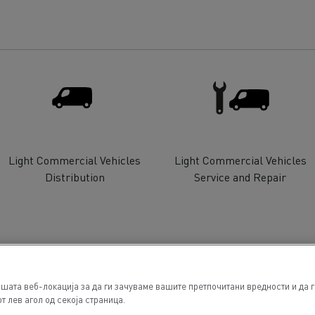
Light Commercial Vehicles
Light Commercial Vehicles
Distribution
Service and Repair
шата веб-локација за да ги зачуваме вашите претпочитани вредности и да 
т лев агол од секоја страница.