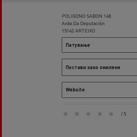
An engineer's dream
Design: the electric truck revolution
D
POLIGONO SABON 148
D Wide
Avda.Da Deputación
D E-Tech
15142 ARTEIXO
D Wide E-Tech
Патување
Постави како омилени
Website
/ 5