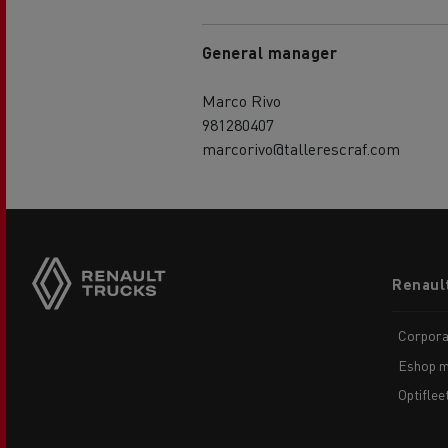
General manager
Marco Rivo
981280407
marcorivo@tallerescraf.com
Footer
Renaul
menu
Corpora
Eshop m
Optiflee