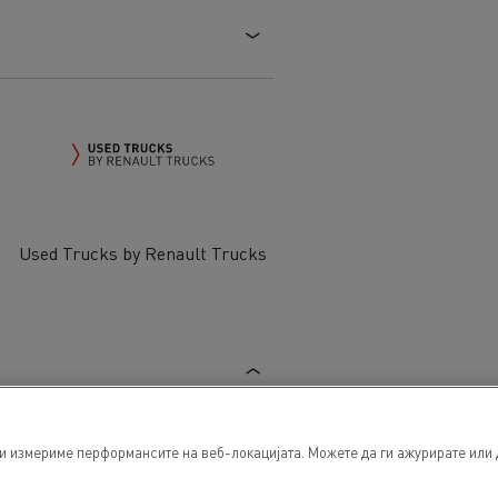
Used Trucks by Renault Trucks
ги измериме перформансите на веб-локацијата. Можете да ги ажурирате или 