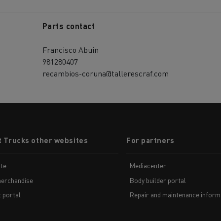
Parts contact
Francisco Abuin
981280407
recambios-coruna@tallerescraf.com
t Trucks other websites
For partners
te
Mediacenter
erchandise
Body builder portal
t portal
Repair and maintenance inform