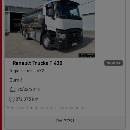
Renault Trucks T 430
No offer
Rigid Truck - 6X2
Euro 6
25/02/2015
872 075 km
See the offer
contact the vendor
Ref: 72791