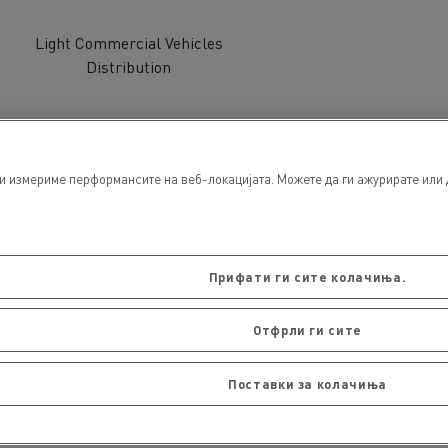
Light Commercial Vehicles
Distribution
и измериме перформансите на веб-локацијата. Можете да ги ажурирате или д
s
Прифати ги сите колачиња.
Отфрли ги сите
Поставки за колачиња