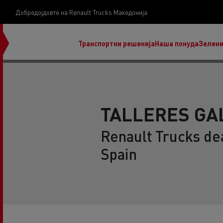
Добредојдовте на Renault Trucks Македонија
Транспортни решенија
Наша понуда
Зелени
TALLERES GA
Renault Trucks dea
нашата визија
Spain
Koji kamion na alternativnu energiju je pravi za
moj posao?