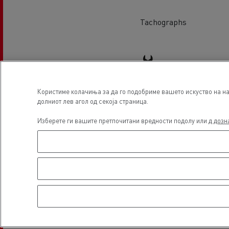
Tachographs
Користиме колачиња за да го подобриме вашето искуство на наш
долниот лев агол од секоја страница.
Light Commercial Vehicles
Изберете ги вашите претпочитани вредности подолу или д
дозн
Service and Repair
Локација