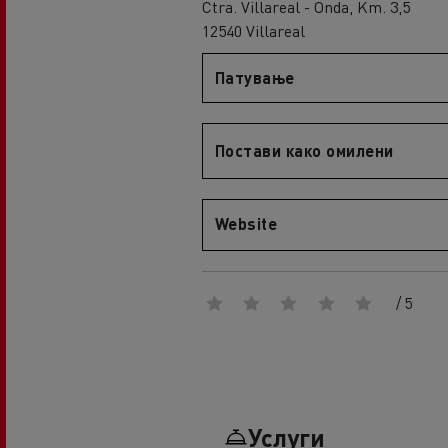
Ctra. Villareal - Onda, Km. 3,5
An engineer's dream
12540 Villareal
Design: the electric truck revolution
D
D Wide
Патување
D E-Tech
D Wide E-Tech
Постави како омилени
Website
/ 5
Услуги