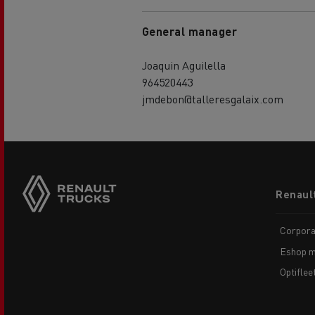
General manager
Joaquin Aguilella
964520443
jmdebon@talleresgalaix.com
Footer
Renaul
menu
Corpora
Eshop m
Optiflee