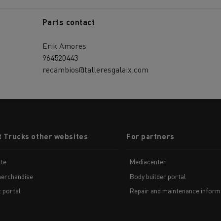
Parts contact
Erik Amores
964520443
recambios@talleresgalaix.com
t Trucks other websites
For partners
te
Mediacenter
erchandise
Body builder portal
t portal
Repair and maintenance inform