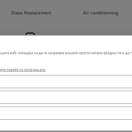
Glass Replacement
Air conditionning
ата веб-локација за да ги зачуваме вашите претпочитани вредности и да г
Financing
Used Trucks by Renault Truck
ајте повеќе за колачињата.