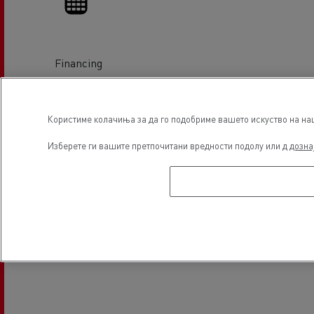
Financing
Локација
Користиме колачиња за да го подобриме вашето искуство на наша
Изберете ги вашите претпочитани вредности подолу или д
дозна