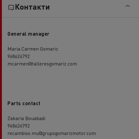
Контакти
General manager
Maria Carmen Gomariz
968626792
mcarmen@talleresgomariz.com
Parts contact
Zakaria Bouabadi
968626792
recambios.mu@grupogomarizmotor.com