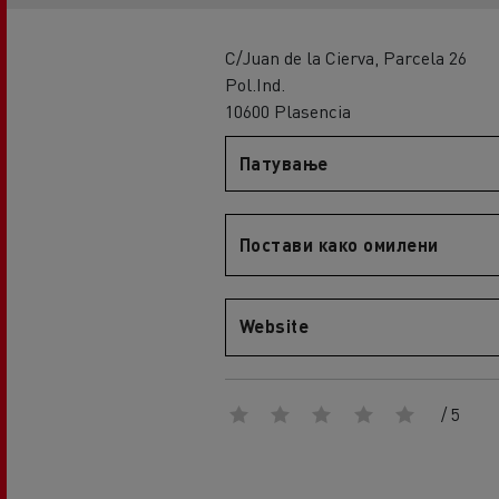
An engineer's dream
Design: the electric truck revolution
D
C/Juan de la Cierva, Parcela 26
D Wide
Pol.Ind.
D E-Tech
10600 Plasencia
D Wide E-Tech
Патување
Постави како омилени
Website
/ 5