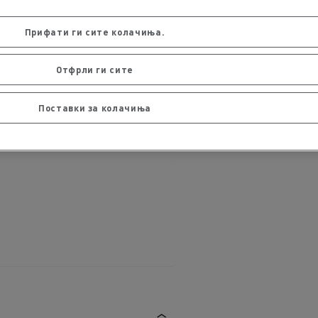
Прифати ги сите колачиња.
Отфрли ги сите
Поставки за колачиња