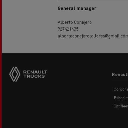
General manager
Alberto Conejero
927421435
albertoconejerotalleres@gmail.co
Footer
Renaul
menu
Corpora
Eshop m
Optiflee