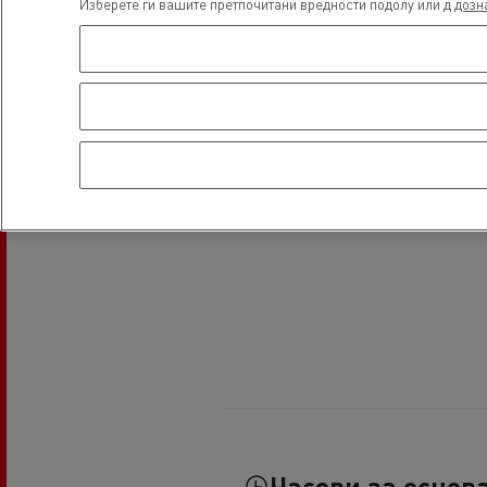
Изберете ги вашите претпочитани вредности подолу или д
дозн
Часови за основ