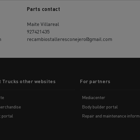
Parts contact
Maite Villareal
927421435
m
recambiostalleresconejero@gmail.com
t Trucks other websites
For partners
te
Mediacenter
erchandise
Body builder portal
t portal
Repair and maintenance inform