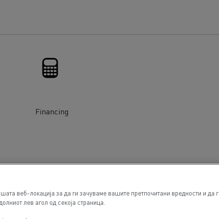
Financing
шата веб-локација за да ги зачуваме вашите претпочитани вредности и да 
долниот лев агол од секоја страница.