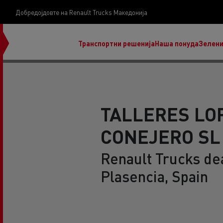
Добредојдовте на Renault Trucks Македонија
Транспортни решенија
Наша понуда
Зелени
TALLERES LO
CONEJERO SL
нашата визија
Koji kamion na alternativnu energiju je pravi za
Renault Trucks dea
moj posao?
Plasencia, Spain