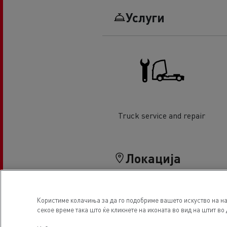
Услуги
Truck service and repair
Локација
Користиме колачиња за да го подобриме вашето искуство на на
секое време така што ќе кликнете на иконата во вид на штит во 