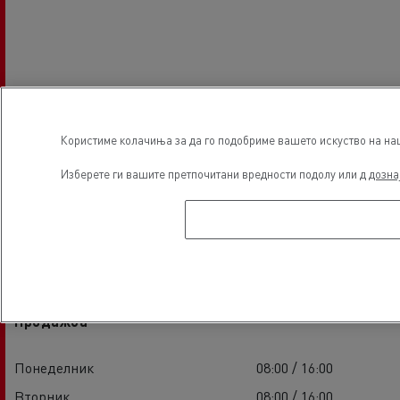
Користиме колачиња за да го подобриме вашето искуство на наша
Изберете ги вашите претпочитани вредности подолу или д
дозна
Часови за основање
Продажба
Понеделник
08:00 / 16:00
Вторник
08:00 / 16:00