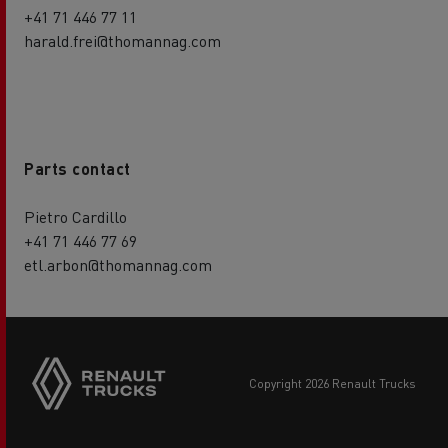
+41 71 446 77 11
harald.frei@thomannag.com
Parts contact
Pietro Cardillo
+41 71 446 77 69
etl.arbon@thomannag.com
copyright 2026 Renault Trucks
Footer