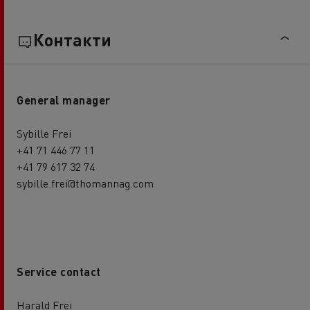
Контакти
General manager
Sybille Frei
+41 71 446 77 11
+41 79 617 32 74
sybille.frei@thomannag.com
Service contact
Harald Frei