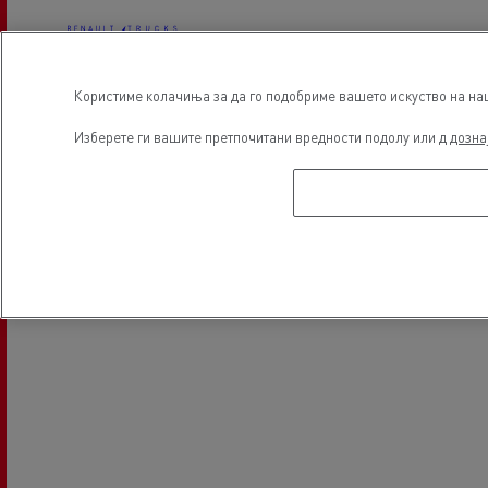
Користиме колачиња за да го подобриме вашето искуство на наша
Electrical Vehicles
Изберете ги вашите претпочитани вредности подолу или д
дозна
Локација