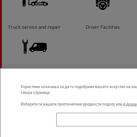
Truck service and repair
Driver Facilities
Light Commercial Vehicles
Service and Repair
Користиме колачиња за да го подобриме вашето искуство на наш
секоја страница.
Локација
Изберете ги вашите претпочитани вредности подолу или д
дозна