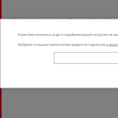
Electrical Vehicles
Used Trucks by Renault Trucks
Користиме колачиња за да го подобриме вашето искуство на наша
Локација
Изберете ги вашите претпочитани вредности подолу или д
дозна