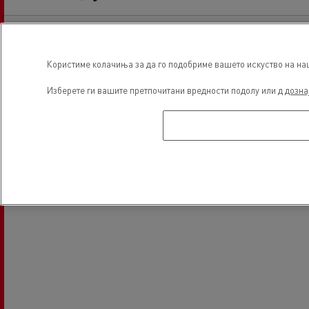
Користиме колачиња за да го подобриме вашето искуство на наша
Изберете ги вашите претпочитани вредности подолу или д
дозна