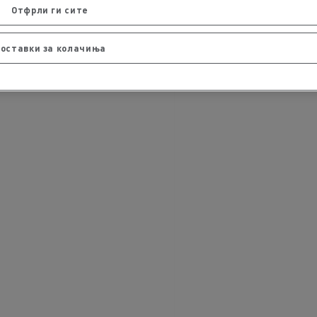
Отфрли ги сите
оставки за колачиња