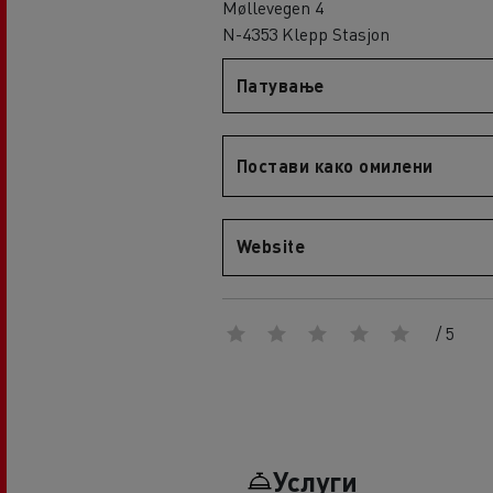
Møllevegen 4
An engineer's dream
N-4353 Klepp Stasjon
Design: the electric truck revolution
D
D Wide
Патување
D E-Tech
D Wide E-Tech
Постави како омилени
Website
/ 5
Услуги