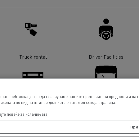
Truck rental
Driver Facilities
шата веб-локација за да ги зачуваме вашите претпочитани вредности и да 
иконата во вид на штит во долниот лев агол од секоја страница.
Tachographs
Glass Replacement
ајте повеќе за колачињата.
При