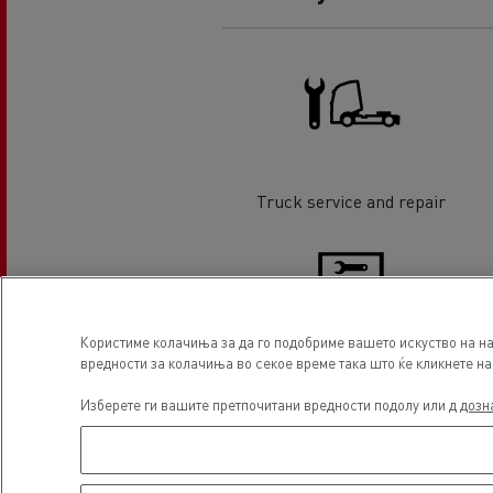
Truck service and repair
Користиме колачиња за да го подобриме вашето искуство на на
вредности за колачиња во секое време така што ќе кликнете на 
Trailer Service & Repairs
Изберете ги вашите претпочитани вредности подолу или д
дозн
Локација