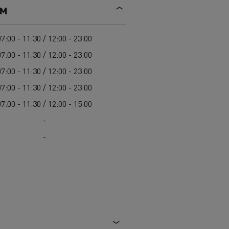
Mediacenter
ем
Radovi na održavanju cesta
Truckers' gallery
Cisterne za čišćenje kanalizacije
Oprema za lokalne uprave
07:00 - 11:30 / 12:00 - 23:00
Hitne i vatrogasne službe
07:00 - 11:30 / 12:00 - 23:00
07:00 - 11:30 / 12:00 - 23:00
07:00 - 11:30 / 12:00 - 23:00
07:00 - 11:30 / 12:00 - 15:00
-
-