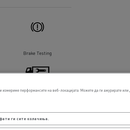
Brake Testing
ги измериме перформансите на веб-локацијата. Можете да ги ажурирате или 
Body Repair
фати ги сите колачиња.