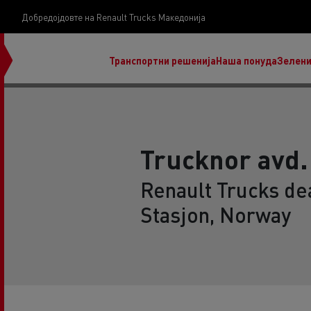
Добредојдовте на Renault Trucks Македонија
Транспортни решенија
Наша понуда
Зелени
Trucknor avd.
Renault Trucks de
нашата визија
Stasjon, Norway
Koji kamion na alternativnu energiju je pravi za
moj posao?