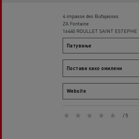
An engineer's dream
Design: the electric truck revolution
D
4 impasse des Bufajasses
D Wide
ZA Fontaine
D E-Tech
16440 ROULLET SAINT ESTEPHE
D Wide E-Tech
Патување
Постави како омилени
Website
/ 5