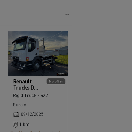
Renault
No offer
Trucks D
280
Rigid Truck - 4X2
Euro 6
09/12/2025
1 km