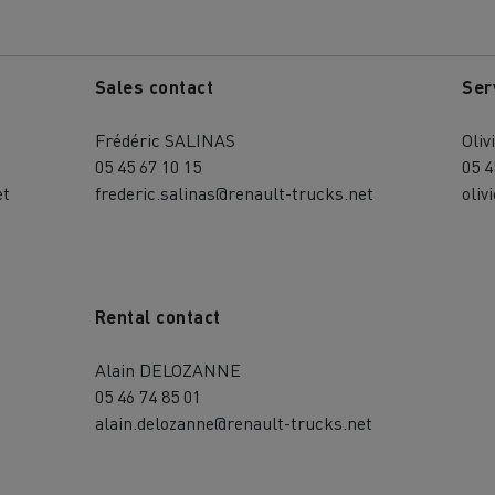
Sales contact
Ser
Frédéric SALINAS
Oli
05 45 67 10 15
05 4
et
frederic.salinas@renault-trucks.net
oliv
Rental contact
Alain DELOZANNE
05 46 74 85 01
alain.delozanne@renault-trucks.net