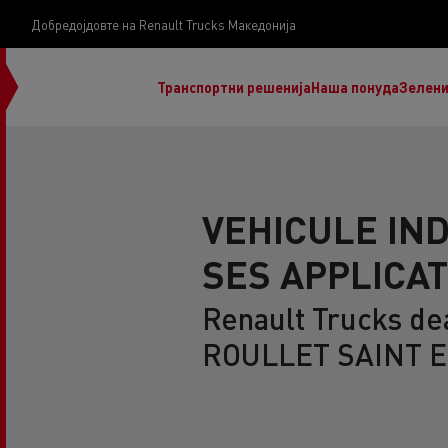
Добредојдовте на Renault Trucks Македонија
Транспортни решенија
Наша понуда
Зелени
VEHICULE IND
SES APPLICA
нашата визија
Koji kamion na alternativnu energiju je pravi za
Renault Trucks dea
moj posao?
ROULLET SAINT E