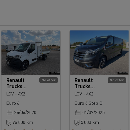
Renault
Renault
No offer
No offer
Trucks
Trucks
Master 145
Trafic 150
LCV - 4X2
LCV - 4X2
Euro 6
Euro 6 Step D
24/06/2020
01/07/2025
96 000 km
5 000 km