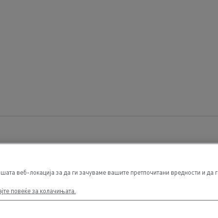
ата веб-локација за да ги зачуваме вашите претпочитани вредности и да ги
ајте повеќе за колачињата.