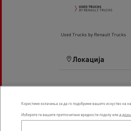
Used Trucks by Renault Trucks
Локација
Користиме колачиња за да го подобриме вашето искуство на наш
Изберете ги вашите претпочитани вредности подолу или д
дозн