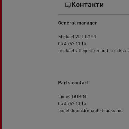
Контакти
General manager
Mickael VILLEGER
05 45 67 10 15
mickael.villeger@renault-trucks.n
Parts contact
Lionel DUBIN
05 45 67 10 15
lionel.dubin@renault-trucks.net