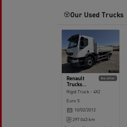
Our Used Trucks
Renault
No offer
Trucks
Premium
Rigid Truck - 4X2
380
Euro 5
10/02/2012
297 043 km