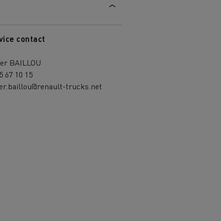
vice contact
vier BAILLOU
5 67 10 15
ier.baillou@renault-trucks.net