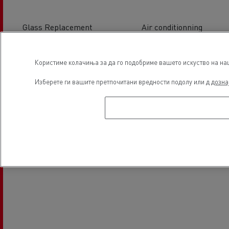
Glass Replacement
Air conditionning
Локација
Користиме колачиња за да го подобриме вашето искуство на наша
Изберете ги вашите претпочитани вредности подолу или д
дозна