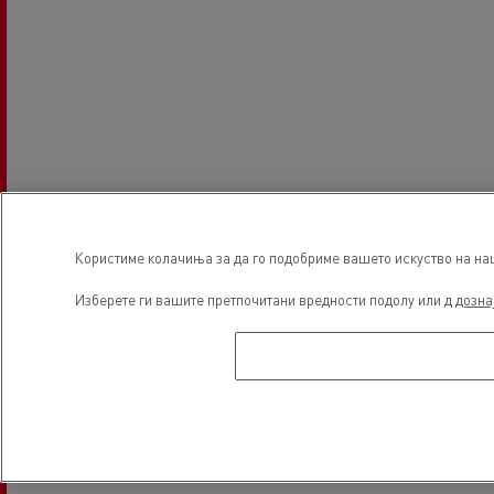
Користиме колачиња за да го подобриме вашето искуство на наша
Изберете ги вашите претпочитани вредности подолу или д
дозна
Часови за основање