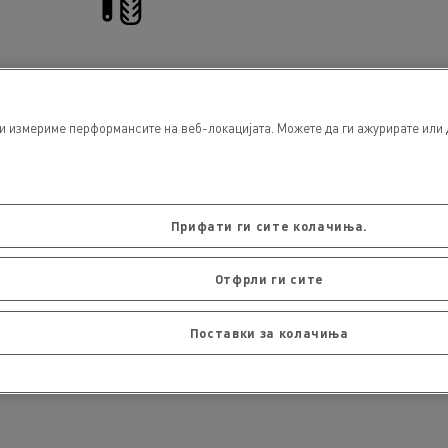
Tyre service
и измериме перформансите на веб-локацијата. Можете да ги ажурирате или д
Прифати ги сите колачиња.
Financing
Отфрли ги сите
Поставки за колачиња