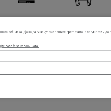
Tachographs
Wheel / Axle alignment
шата веб-локација за да ги зачуваме вашите претпочитани вредности и да г
ајте повеќе за колачињата.
Light Commercial Vehicles
Light Commercial Vehicles
Distribution
Service and Repair