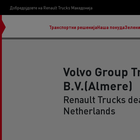
Добредојдовте на Renault Trucks Македонија
Транспортни решенија
Наша понуда
Зелени
Volvo Group T
B.V.(Almere)
нашата визија
Koji kamion na alternativnu energiju je pravi za
Renault Trucks de
moj posao?
Netherlands