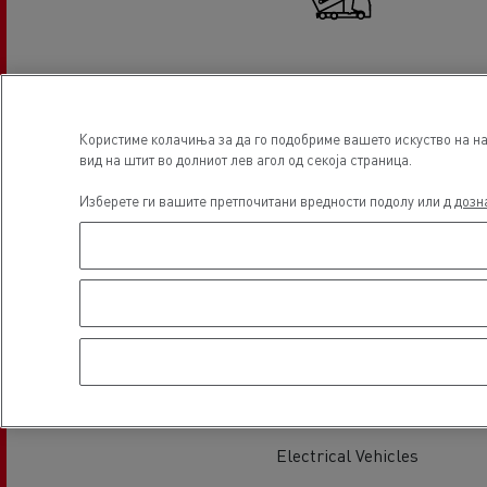
Hydraulic
Користиме колачиња за да го подобриме вашето искуство на на
вид на штит во долниот лев агол од секоја страница.
Изберете ги вашите претпочитани вредности подолу или д
дозн
Glass Replacement
Electrical Vehicles