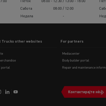
17:00
Петок
08:00 - 12:30 / 13:00 - 18:00
Пет
Сабота
08:00 / 12:00
Саб
Недела
-
Нед
t Trucks other websites
For partners
te
Mediacenter
erchandise
Body builder portal
t portal
Repair and maintenance inform
Контактирајте нè