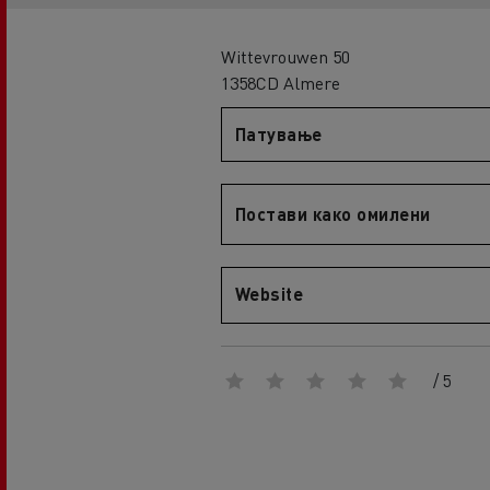
An engineer's dream
Design: the electric truck revolution
D
Wittevrouwen 50
D Wide
1358CD Almere
D E-Tech
Патување
D Wide E-Tech
Постави како омилени
Website
/ 5