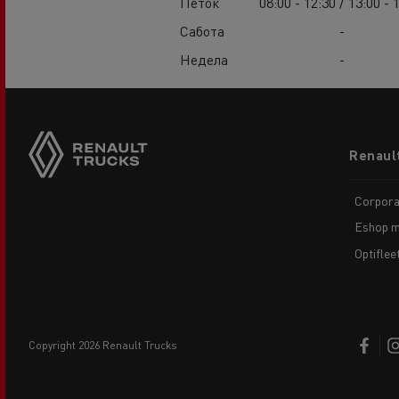
Петок
08:00 - 12:30 / 13:00 - 
Сабота
-
Недела
-
Footer
Renaul
menu
Corpora
Eshop m
Optiflee
copyright 2026 Renault Trucks