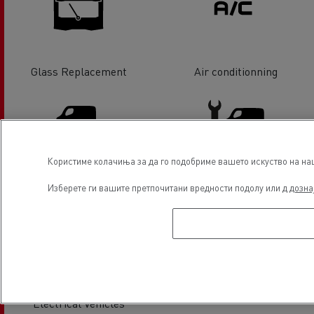
Glass Replacement
Air conditionning
Користиме колачиња за да го подобриме вашето искуство на наша
Light Commercial Vehicles
Light Commercial Vehicles
Изберете ги вашите претпочитани вредности подолу или д
дозна
Distribution
Service and Repair
Electrical Vehicles