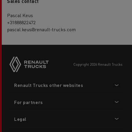
Sales contact
Pascal Keus
+31888822472
pascal.keus@renault-trucks.com
copyright 2026 Renault Trucks
Footer
Renault Trucks other websites
menu
For partners
Legal