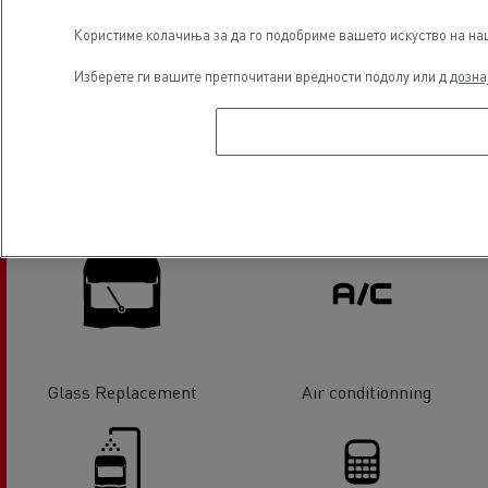
Користиме колачиња за да го подобриме вашето искуство на наша
Hydraulic
Tachographs
Изберете ги вашите претпочитани вредности подолу или д
дозна
Wheel / Axle alignment
Tyre service
Glass Replacement
Air conditionning