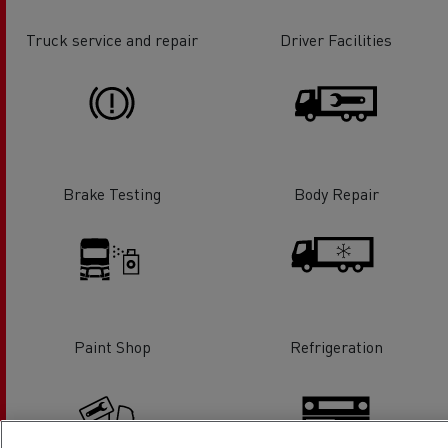
Truck service and repair
Driver Facilities
Brake Testing
Body Repair
Paint Shop
Refrigeration