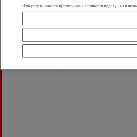
Изберете ги вашите претпочитани вредности подолу или д
дозн
Hydraulic
Локација