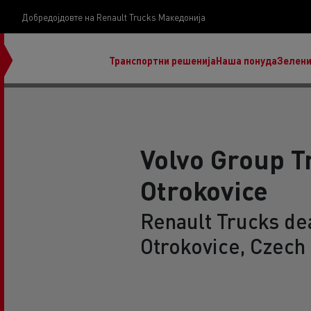
Добредојдовте на Renault Trucks Македонија
Транспортни решенија
Наша понуда
Зелени
Volvo Group T
Otrokovice
нашата визија
Koji kamion na alternativnu energiju je pravi za
Renault Trucks dea
moj posao?
Otrokovice, Czech