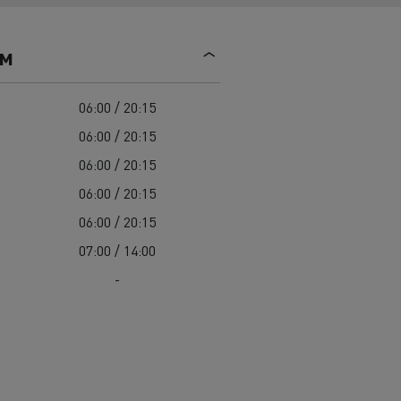
Mediacenter
Radovi na održavanju cesta
Truckers' gallery
Cisterne za čišćenje kanalizacije
ем
Oprema za lokalne uprave
Hitne i vatrogasne službe
06:00 / 20:15
06:00 / 20:15
06:00 / 20:15
06:00 / 20:15
06:00 / 20:15
07:00 / 14:00
-