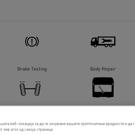
Brake Testing
Body Repair
Wheel / Axle alignment
Glass Replacement
шата веб-локација за да ги зачуваме вашите претпочитани вредности и да 
т лев агол од секоја страница.