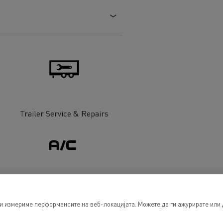
Trailer Service & Repairs
Air conditionning
ги измериме перформансите на веб-локацијата. Можете да ги ажурирате или 