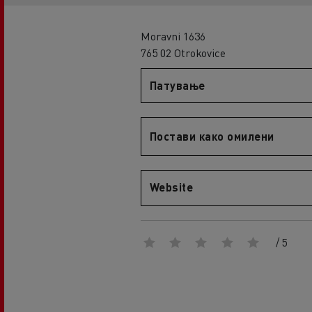
An engineer's dream
Design: the electric truck revolution
D
Moravni 1636
D Wide
765 02 Otrokovice
D E-Tech
Патување
D Wide E-Tech
Постави како омилени
Website
/ 5