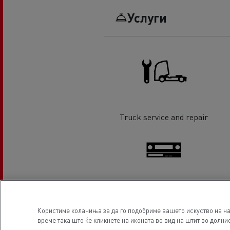
Услуги
Truck service and repair
Tachographs
Користиме колачиња за да го подобриме вашето искуство на на
време така што ќе кликнете на иконата во вид на штит во долнио