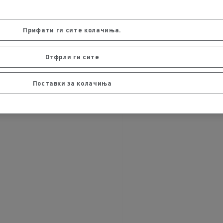
Прифати ги сите колачиња.
Отфрли ги сите
Поставки за колачиња