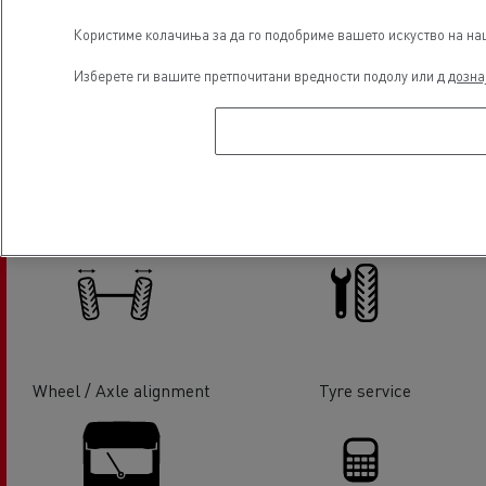
Користиме колачиња за да го подобриме вашето искуство на наша
Refrigeration
Hydraulic
Изберете ги вашите претпочитани вредности подолу или д
дозна
Tachographs
Air conditionning
Wheel / Axle alignment
Tyre service