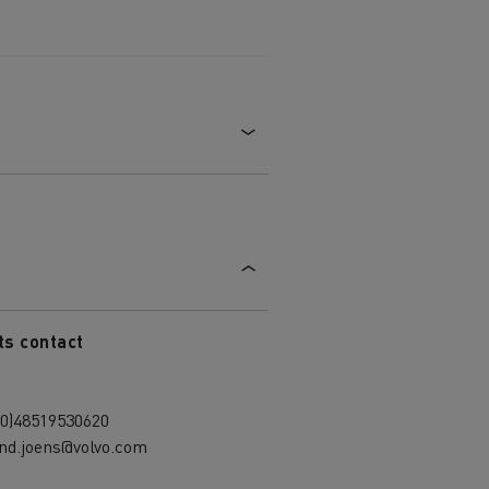
ts contact
(0)48519530620
and.joens@volvo.com