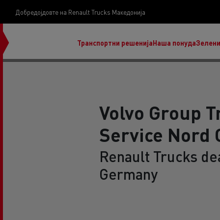
Добредојдовте на Renault Trucks Македонија
Транспортни решенија
Наша понуда
Зелени
Volvo Group T
Service Nord
нашата визија
Koji kamion na alternativnu energiju je pravi za
Renault Trucks de
moj posao?
Germany