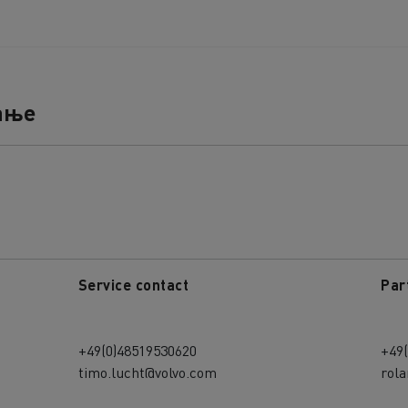
ање
Service contact
Par
+49(0)48519530620
+49
timo.lucht@volvo.com
rol