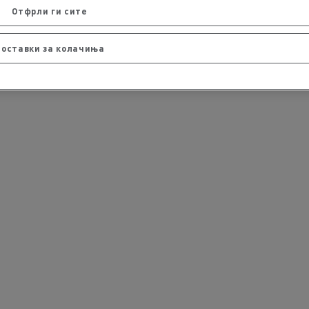
Отфрли ги сите
Поставки за колачиња