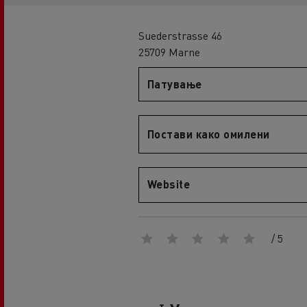
An engineer's dream
Design: the electric truck revolution
D
Suederstrasse 46
D Wide
25709 Marne
D E-Tech
Патување
D Wide E-Tech
Постави како омилени
Website
/ 5