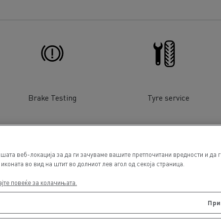
Brake Testing
Tyre service
шата веб-локација за да ги зачуваме вашите претпочитани вредности и да 
иконата во вид на штит во долниот лев агол од секоја страница.
ајте повеќе за колачињата.
При