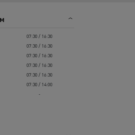
Mediacenter
Radovi na održavanju cesta
Truckers' gallery
Cisterne za čišćenje kanalizacije
ем
Oprema za lokalne uprave
Hitne i vatrogasne službe
07:30 / 16:30
07:30 / 16:30
07:30 / 16:30
07:30 / 16:30
07:30 / 16:30
07:30 / 14:00
-