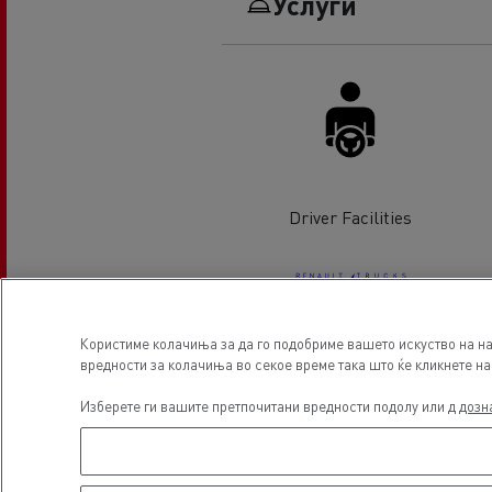
Услуги
Driver Facilities
Користиме колачиња за да го подобриме вашето искуство на на
вредности за колачиња во секое време така што ќе кликнете на 
Electrical Vehicles
Изберете ги вашите претпочитани вредности подолу или д
дозн
Локација