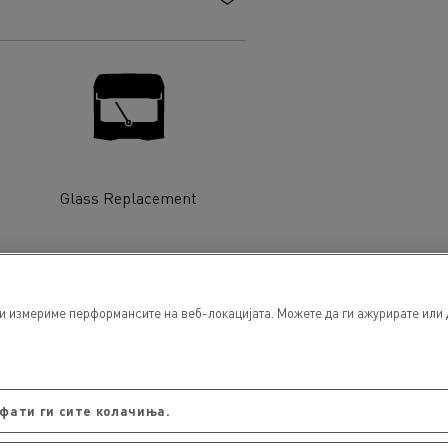
Glass Replacement
ги измериме перформансите на веб-локацијата. Можете да ги ажурирате или 
фати ги сите колачиња.