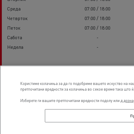
Среда
07:00 / 18:00
Четврток
07:00 / 18:00
Петок
07:00 / 18:00
Сабота
-
Недела
-
Услуги
Користиме колачиња за да го подобриме вашето искуство на наш
претпочитани вредности за колачиња во секое време така што ќе 
Изберете ги вашите претпочитани вредности подолу или д
дозна
П