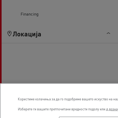
Financing
Локација
Користиме колачиња за да го подобриме вашето искуство на наша
Изберете ги вашите претпочитани вредности подолу или д
дозна