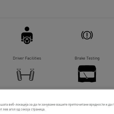
Driver Facilities
Brake Testing
Wheel / Axle alignment
Glass Replacement
шата веб-локација за да ги зачуваме вашите претпочитани вредности и да 
т лев агол од секоја страница.