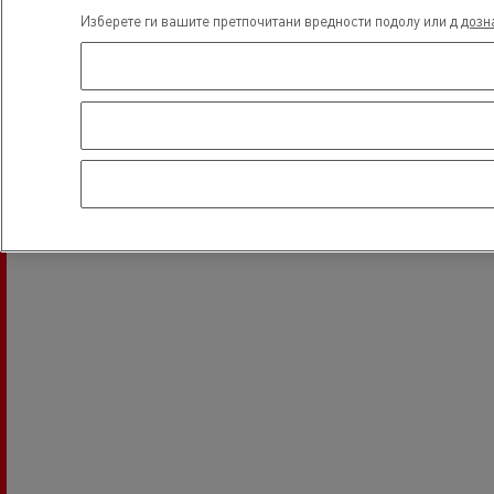
Изберете ги вашите претпочитани вредности подолу или д
дозн
Electrical Vehicles
Локација