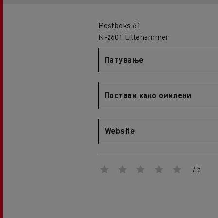
An engineer's dream
Design: the electric truck revolution
D
Postboks 61
D Wide
N-2601 Lillehammer
D E-Tech
Патување
D Wide E-Tech
Постави како омилени
Website
/ 5