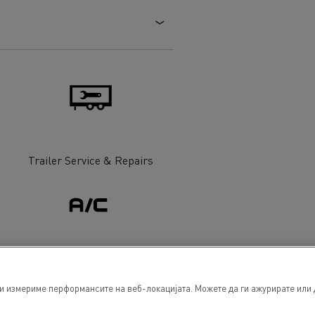
Trailer Service & Repairs
Air conditionning
ги измериме перформансите на веб-локацијата. Можете да ги ажурирате или 