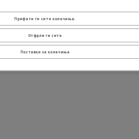
Прифати ги сите колачиња.
Отфрли ги сите
Поставки за колачиња