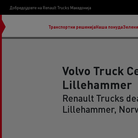
Добредојдовте на Renault Trucks Македонија
Транспортни решенија
Наша понуда
Зелени
Volvo Truck C
Lillehammer
нашата визија
Koji kamion na alternativnu energiju je pravi za
Renault Trucks dea
moj posao?
Lillehammer, Nor