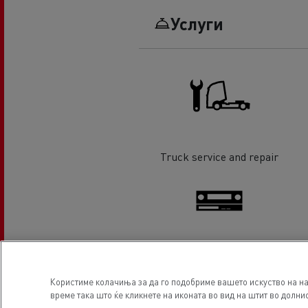
Услуги
Truck service and repair
Tachographs
Користиме колачиња за да го подобриме вашето искуство на на
време така што ќе кликнете на иконата во вид на штит во долнио