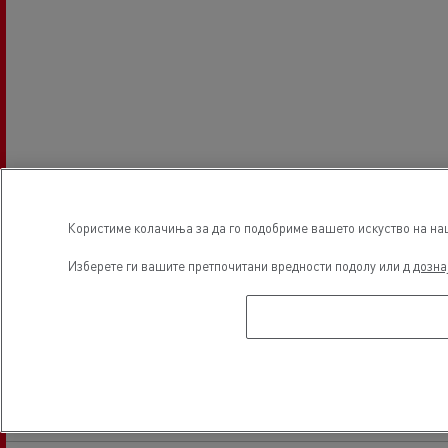
Користиме колачиња за да го подобриме вашето искуство на наша
Изберете ги вашите претпочитани вредности подолу или д
дозна
Часови за основање