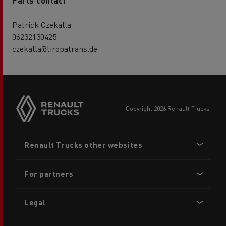
Parts contact
Patrick Czekalla
06232130425
czekalla@tiropatrans.de
copyright 2026 Renault Trucks
Footer
Renault Trucks other websites
menu
For partners
Legal