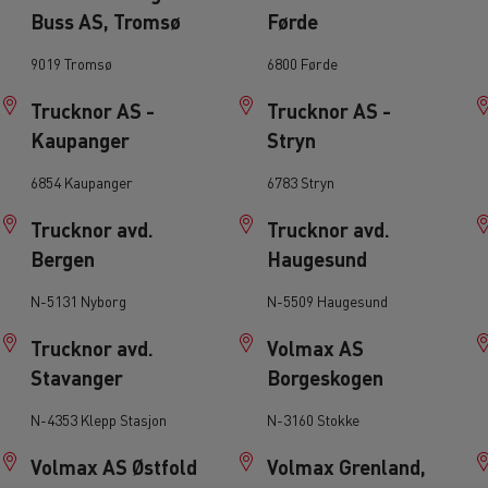
Građevinski materijal na ostrvu Reunion
T 01 Racing
Buss AS, Tromsø
Førde
Logging transport in Scotland
T X-Port
Guerlain
Zamrznuti obroci u Španiji
T X-64
9019 Tromsø
6800 Førde
Delanchy Group
Check available trucks on Used Trucks website
Trucknor AS -
Trucknor AS -
Feldschlösschen - Carlsberg
Kaupanger
Stryn
6854 Kaupanger
6783 Stryn
Trucknor avd.
Trucknor avd.
Bergen
Haugesund
N-5131 Nyborg
N-5509 Haugesund
Trucknor avd.
Volmax AS
Stavanger
Borgeskogen
N-4353 Klepp Stasjon
N-3160 Stokke
Volmax AS Østfold
Volmax Grenland,