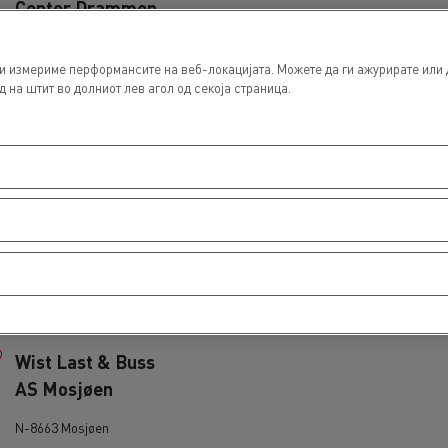
Center Drammen
N-3036 Drammen
и измериме перформансите на веб-локацијата. Можете да ги ажурирате или 
Volvo Truck
 на штит во долниот лев агол од секоја страница.
Center Hønefoss
N-3503 H@NEFOSS
Wist Last & Buss
AS Kristiansund
N-6520 Frei
Wist Last & Buss
AS Mosjøen
N-8663 Mosjøen