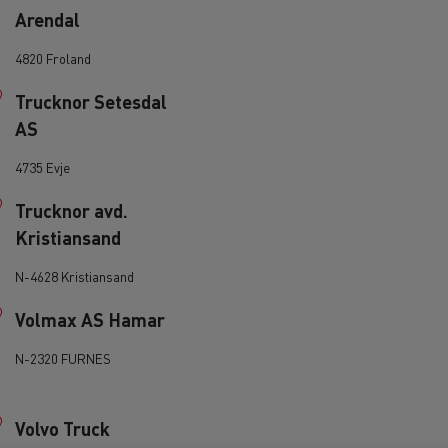
Mediacenter
Radovi na održavanju cesta
Arendal
Truckers' gallery
Cisterne za čišćenje kanalizacije
4820 Froland
Oprema za lokalne uprave
Hitne i vatrogasne službe
Trucknor Setesdal
AS
4735 Evje
Trucknor avd.
Kristiansand
N-4628 Kristiansand
Volmax AS Hamar
N-2320 FURNES
Volvo Truck