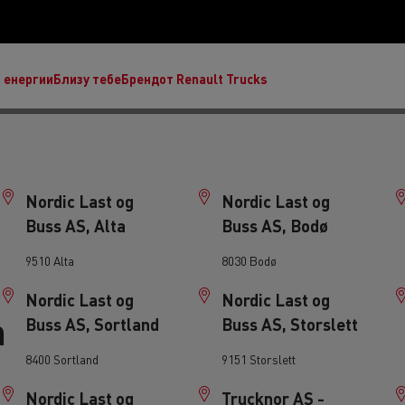
 енергии
Близу тебе
Брендот Renault Trucks
Nordic Last og
Nordic Last og
Buss AS, Alta
Buss AS, Bodø
Master Red Edition
Driving Electric trucks
9510 Alta
8030 Bodø
Master E-Tech
7 key points to switch to electric
Lizing električnih kamiona je praktično,
Nordic Last og
Nordic Last og
ekološki prihvatljivo i isplativo
Cars transport in Italy
n
Buss AS, Sortland
Buss AS, Storslett
Financing an electric truck
Ekstremno vreme u Finskoj
8400 Sortland
9151 Storslett
Materijali za puteve u Francuskoj
Održavanje puteva u Litvaniji
T-Selection
Nordic Last og
Trucknor AS -