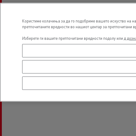
Користиме колачиња за да го подобриме вашето искуство на на
претпочитаните вредности во нашиот центар за претпочитани вр
Изберете ги вашите претпочитани вредности подолу или д
дозн