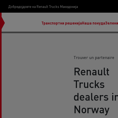
Добредојдовте на Renault Trucks Македонија
Транспортни решенија
Наша понуда
Зелени
Trouver un partenaire
Renault
нашата визија
Koji kamion na alternativnu energiju je pravi za
Trucks
moj posao?
dealers i
Norway