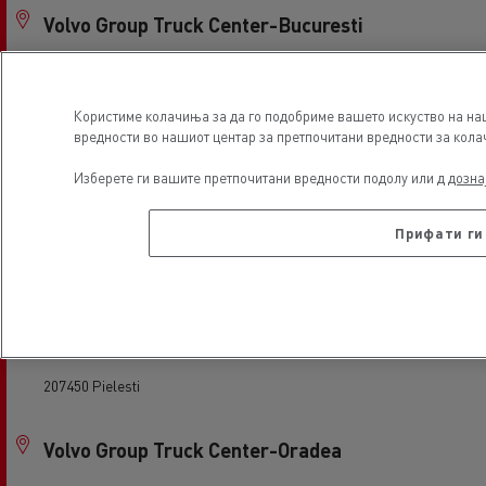
Volvo Group Truck Center-Bucuresti
087015 Bolintin Deal
Користиме колачиња за да го подобриме вашето искуство на наш
Volvo Group Truck Center-Cluj
вредности во нашиот центар за претпочитани вредности за колач
407310 Gilau
Изберете ги вашите претпочитани вредности подолу или д
дозна
Прифати ги
Volvo Group Truck Center-Constanta
900320 CONSTANTA
Volvo Group Truck Center-Craiova
207450 Pielesti
Volvo Group Truck Center-Oradea